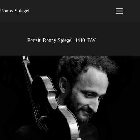
Skip
to
Ronny Spiegel
content
Portait_Ronny-Spiegel_1410_BW